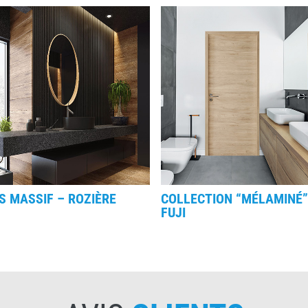
S MASSIF – ROZIÈRE
COLLECTION “MÉLAMINÉ”
FUJI