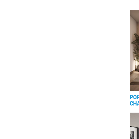
POR
CH