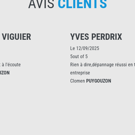
AVIS
CLIENTS
ERDRIX
CLAUDE
Le 23/06/2022
5out of 5
pannage réussi en temps ,super
Tout à fait satisfait
Clomen
PUYGOUZON
OUZON