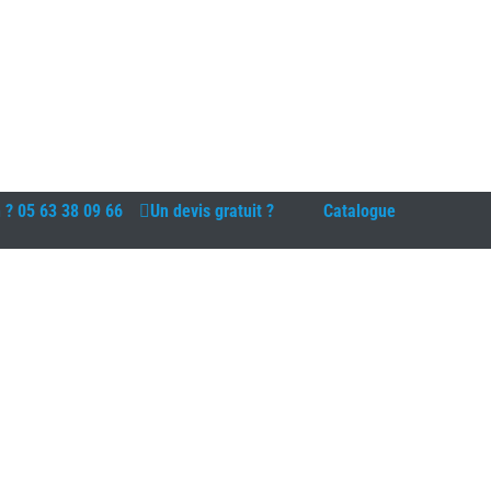
n ?
05 63 38 09 66
Un devis gratuit ?
Catalogue