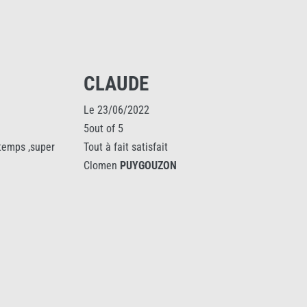
MARIE YVONNE LE
TOULLEC
Le 15/05/2025
5out of 5
Entreprise performante : modèle très beau,
pose impeccable, délais courts et respectés.
Clomen
PUYGOUZON