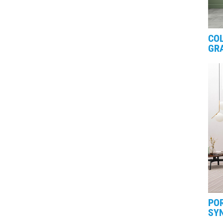
CO
GR
PO
SYN