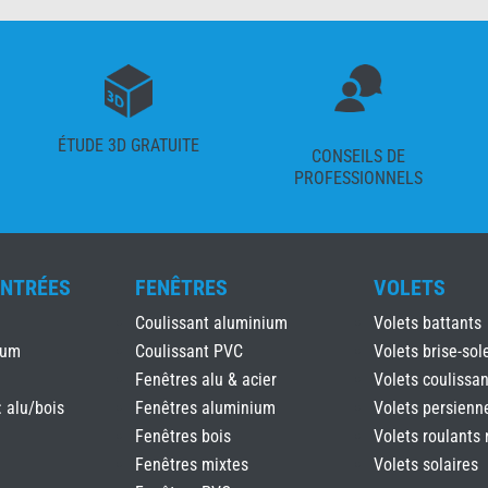
ÉTUDE 3D GRATUITE
CONSEILS DE
PROFESSIONNELS
ENTRÉES
FENÊTRES
VOLETS
Coulissant aluminium
Volets battants
ium
Coulissant PVC
Volets brise-sole
Fenêtres alu & acier
Volets coulissan
: alu/bois
Fenêtres aluminium
Volets persienn
Fenêtres bois
Volets roulants 
Fenêtres mixtes
Volets solaires