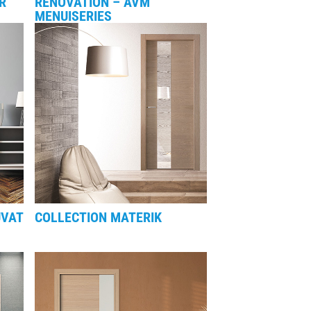
R
RÉNOVATION – AVM
MENUISERIES
UVAT
COLLECTION MATERIK