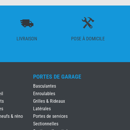
LIVRAISON
POSE À DOMICILE
PORTES DE GARAGE
Basculantes
il
Enroulables
ts
Grilles & Rideaux
es
Latérales
neufs & réno
Portes de services
Sectionnelles