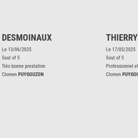
THIERRY VIGUIER
YVES P
Le 17/05/2025
Le 12/09/2025
5out of 5
5out of 5
Professionnel et à l'écoute
Rien à dire,dé
Clomen
PUYGOUZON
entreprise
Clomen
PUYG