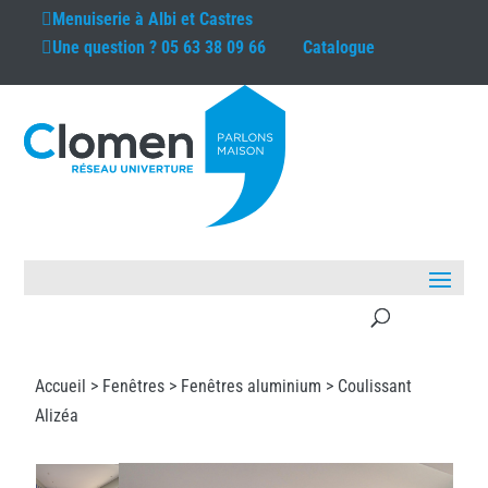
Menuiserie à
Albi et Castres
Une question ?
05 63 38 09 66
Catalogue
Accueil >
Fenêtres
>
Fenêtres aluminium
> Coulissant
Alizéa