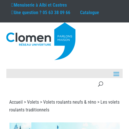
Menuiserie à
Albi et Castres
Une question ?
05 63 38 09 66
Catalogue
Accueil >
Volets
>
Volets roulants neufs & réno
> Les volets
roulants traditionnels