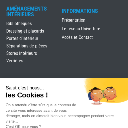
AMÉNAGEMENTS
INFORMATIONS
INTÉRIEURS
Présentation
Bibliothèques
Le réseau Univerture
Dressing et placards
Accès et Contact
Portes d’intérieur
Séparations de pièces
Stores intérieurs
Verrières
Salut c'est nous...
les Cookies !
On a attendu d'être sûrs que le contenu de
Clomen
|
Mentions légales
|
Plan du site
|
Réalisation
ce site vous intéresse avant de vous
Attraptemps
déranger, mais on aimerait bien vous accompagner pendant votre
visite...
C'est OK pour vous ?