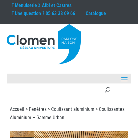
Menuiserie à
Albi et Castres
Une question ?
05 63 38 09 66
Catalogue
Accueil >
Fenêtres
>
Coulissant aluminium
> Coulissantes
Aluminium – Gamme Urban