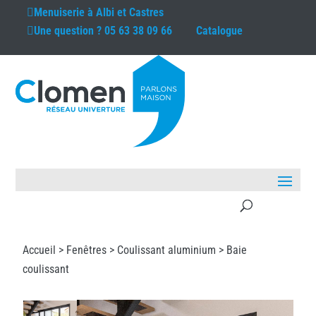
Menuiserie à
Albi et Castres
Une question ?
05 63 38 09 66
Catalogue
Accueil >
Fenêtres
>
Coulissant aluminium
> Baie
coulissant