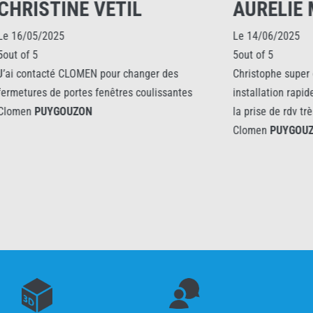
NE VETIL
AURELIE MOTTE
Le 14/06/2025
5out of 5
CLOMEN pour changer des
Christophe super disponible pour
ortes fenêtres coulissantes
installation rapide et impeccabl
UZON
la prise de rdv très bien.
Clomen
PUYGOUZON