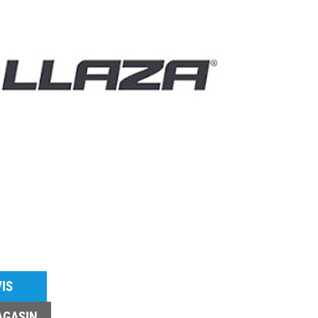
IS
AGASIN