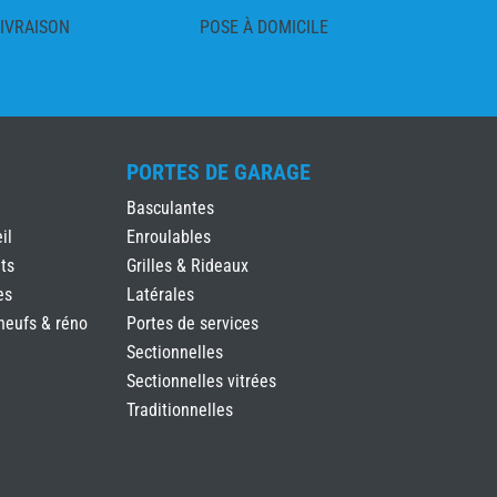
IVRAISON
POSE À DOMICILE
PORTES DE GARAGE
Basculantes
il
Enroulables
ts
Grilles & Rideaux
es
Latérales
neufs & réno
Portes de services
Sectionnelles
Sectionnelles vitrées
Traditionnelles