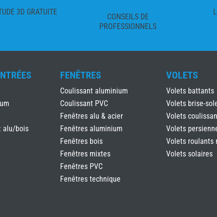
TUDE 3D GRATUITE
L
CONSEILS DE
PROFESSIONNELS
ENTRÉES
FENÊTRES
VOLETS
Coulissant aluminium
Volets battants
ium
Coulissant PVC
Volets brise-sole
Fenêtres alu & acier
Volets coulissan
: alu/bois
Fenêtres aluminium
Volets persienn
Fenêtres bois
Volets roulants 
Fenêtres mixtes
Volets solaires
Fenêtres PVC
Fenêtres technique