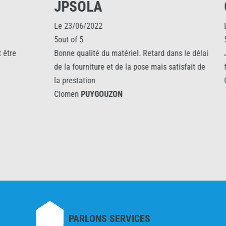
JPSOLA
CHRISTI
Le 23/06/2022
Le 16/05/2025
5out of 5
5out of 5
Bonne qualité du matériel. Retard dans le délai
J’ai contacté 
de la fourniture et de la pose mais satisfait de
fermetures de p
la prestation
Clomen
PUYGO
Clomen
PUYGOUZON
PARLONS SERVICES