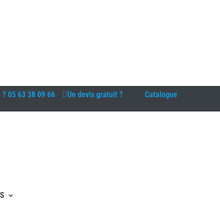
n ?
05 63 38 09 66
Un devis gratuit ?
Catalogue
ES