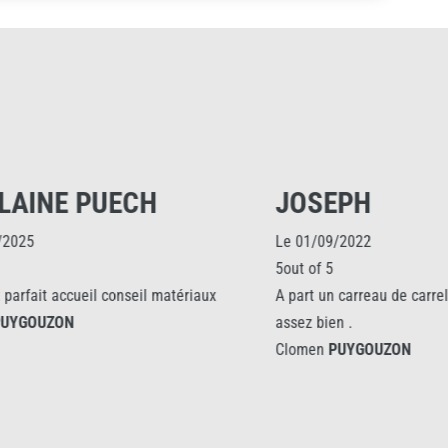
H
JOSEPH
Le 01/09/2022
5out of 5
l matériaux
A part un carreau de carrelage cassé !! le reste
assez bien .
Clomen
PUYGOUZON