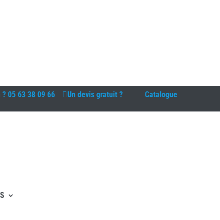
n ?
05 63 38 09 66
Un devis gratuit ?
Catalogue
ES