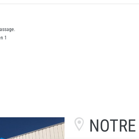
passage.
en 1
NOTR