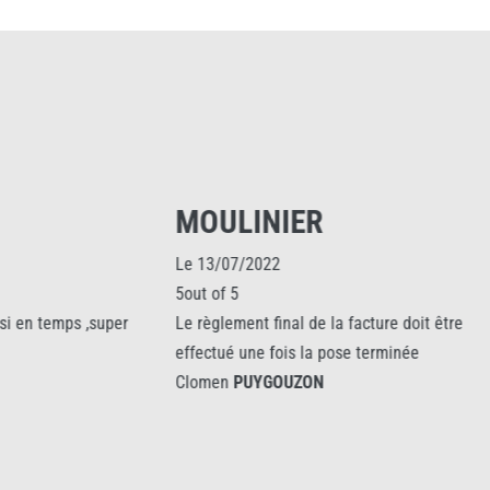
MOULINIER
FRANÇOI
Le 13/07/2022
Le 13/07/2021
5out of 5
5out of 5
Le règlement final de la facture doit être
Clients depuis q
effectué une fois la pose terminée
problèmes qui n
Clomen
PUYGOUZON
avec la CLOMEN.
Clomen
PUYGO