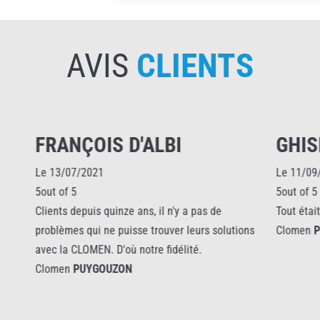
AVIS
CLIENTS
S D'ALBI
GHISLAINE PUEC
Le 11/09/2025
5out of 5
uinze ans, il n'y a pas de
Tout était parfait accueil consei
e puisse trouver leurs solutions
Clomen
PUYGOUZON
 D'où notre fidélité.
UZON