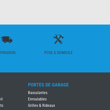
IVRAISON
POSE À DOMICILE
PORTES DE GARAGE
Basculantes
il
Enroulables
ts
Grilles & Rideaux