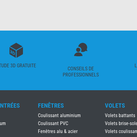
TUDE 3D GRATUITE
L
CONSEILS DE
PROFESSIONNELS
ENTRÉES
FENÊTRES
VOLETS
Coulissant aluminium
Volets battants
ium
Coulissant PVC
Volets brise-sole
Fenêtres alu & acier
Volets coulissan