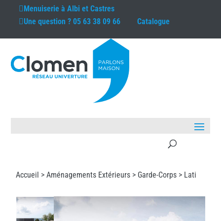
Menuiserie à
Albi et Castres
Une question ?
05 63 38 09 66
Catalogue
Accueil >
Aménagements Extérieurs
>
Garde-Corps
> Lati