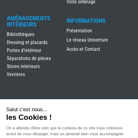
Voile ombrage
AMÉNAGEMENTS
INFORMATIONS
INTÉRIEURS
Présentation
Bibliothèques
Le réseau Univerture
Dressing et placards
Accès et Contact
Portes d’intérieur
Séparations de pièces
Stores intérieurs
Verrières
Salut c'est nous...
les Cookies !
On a attendu d'être sûrs que le contenu de
Clomen
|
Mentions légales
|
Plan du site
|
Réalisation
ce site vous intéresse avant de vous
Attraptemps
déranger, mais on aimerait bien vous accompagner pendant votre