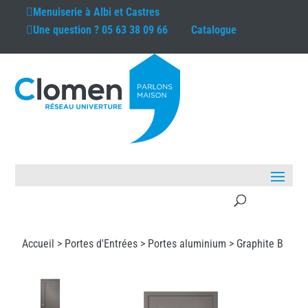
Menuiserie à
Albi et Castres
Une question ?
05 63 38 09 66
Catalogue
Accueil >
Portes d'Entrées
>
Portes aluminium
> Graphite B