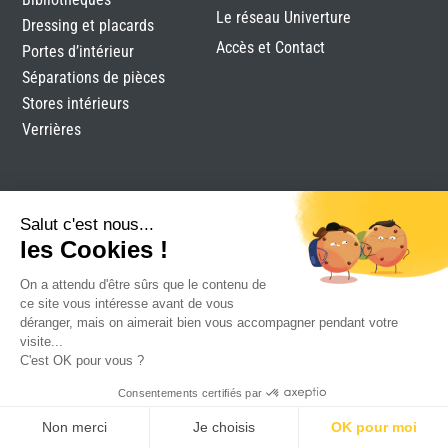
Le réseau Univerture
Dressing et placards
Accès et Contact
Portes d’intérieur
Séparations de pièces
Stores intérieurs
Verrières
Salut c'est nous...
les Cookies !
On a attendu d'être sûrs que le contenu de
Clomen
|
Mentions légales
|
Plan du site
|
Réalisation
ce site vous intéresse avant de vous
Attraptemps
déranger, mais on aimerait bien vous accompagner pendant votre
visite...
C'est OK pour vous ?
Consentements certifiés par
Non merci
Je choisis
OK pour moi
RDV
DEVIS
CONTACT