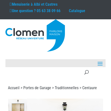
Menuiserie à
Albi et Castres
Une question ?
05 63 38 09 66
Catalogue
Accueil >
Portes de Garage
>
Traditionnelles
> Centaure