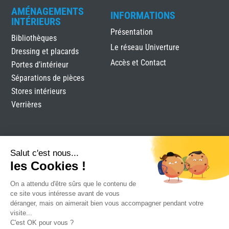
AMÉNAGEMENTS
INFORMATIONS
INTÉRIEURS
Présentation
Bibliothèques
Le réseau Univerture
Dressing et placards
Accès et Contact
Portes d’intérieur
Séparations de pièces
Stores intérieurs
Verrières
Salut c'est nous...
les Cookies !
On a attendu d'être sûrs que le contenu de
Clomen
|
Mentions légales
|
Plan du site
|
Réalisation
ce site vous intéresse avant de vous
Attraptemps
déranger, mais on aimerait bien vous accompagner pendant votre
visite...
C'est OK pour vous ?