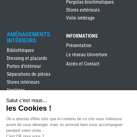
Pergolas bioclimatiques
Stores extérieurs
Voile ombrage
AMÉNAGEMENTS
INFORMATIONS
INTÉRIEURS
Présentation
Bibliothèques
Le réseau Univerture
Dressing et placards
Accès et Contact
Portes d’intérieur
Séparations de pièces
Stores intérieurs
Verrières
Salut c'est nous...
les Cookies !
On a attendu d'être sûrs que le contenu de ce site vous intéresse
avant de vous déranger, mais on aimerait bien vous accompagner
pendant votre visite...
C'est OK pour vous ?