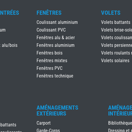
ENTRÉES
FENÊTRES
VOLETS
Coulissant aluminium
Volets battants
ium
Coulissant PVC
Volets brise-sole
Fenêtres alu & acier
Volets coulissan
: alu/bois
Fenêtres aluminium
Volets persienn
Fenêtres bois
Volets roulants 
Fenêtres mixtes
Volets solaires
Fenêtres PVC
Fenêtres technique
AMÉNAGEMENTS
AMÉNAG
EXTÉRIEURS
INTÉRIEU
Carport
Bibliothèqu
 battants
Garde-Corps
Dressing et 