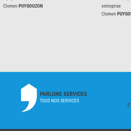
lomen
PUYGOUZON
entreprise
Clomen
PUYGOUZ
PARLONS SERVICES
TOUS NOS SERVICES
É