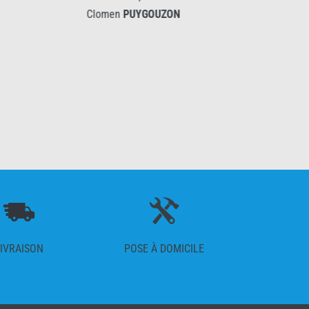
Clomen
PUYGOUZON
c
l
IVRAISON
POSE À DOMICILE