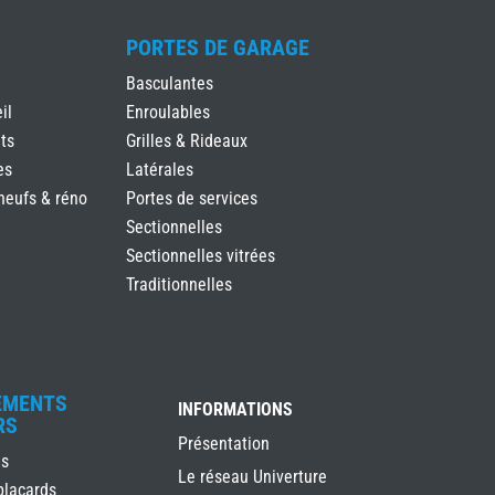
PORTES DE GARAGE
Basculantes
il
Enroulables
ts
Grilles & Rideaux
es
Latérales
neufs & réno
Portes de services
Sectionnelles
Sectionnelles vitrées
Traditionnelles
EMENTS
INFORMATIONS
RS
Présentation
es
Le réseau Univerture
placards