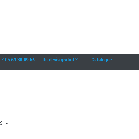
n ?
05 63 38 09 66
Un devis gratuit ?
Catalogue
ES