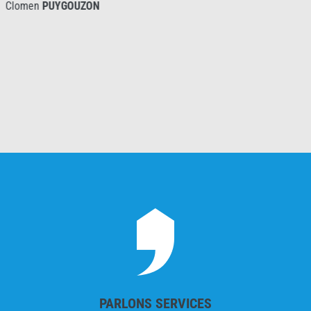
ON
Clomen
PUYGOUZ
PARLONS SERVICES