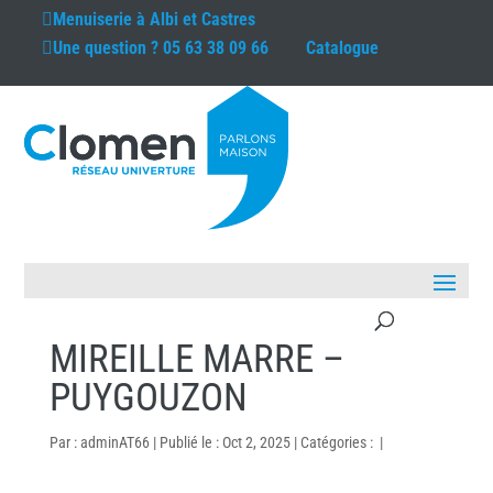
Menuiserie à
Albi et Castres
Une question ?
05 63 38 09 66
Catalogue
MIREILLE MARRE –
PUYGOUZON
Par :
adminAT66
|
Publié le : Oct 2, 2025
|
Catégories :
|