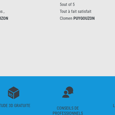
5out of 5
5out of 5
Tout à fait satisfait
Professionne
Clomen
PUYGOUZON
possible po
client, que 
le poseur, 
délais. De 
matériaux d
compétents
Clomen
PU
TUDE 3D GRATUITE
L
CONSEILS DE
PROFESSIONNELS