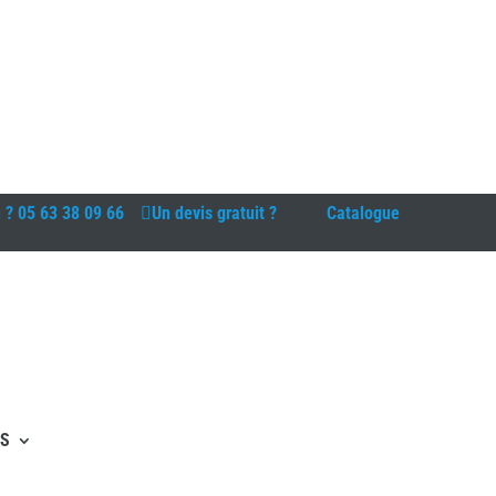
n ?
05 63 38 09 66
Un devis gratuit ?
Catalogue
ES