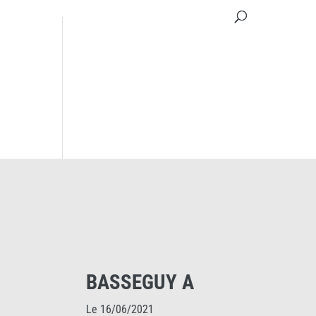
EGUY A
MICKAEL CESC
021
Le 15/05/2025