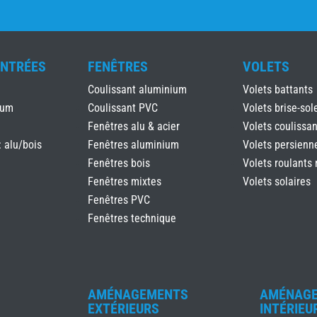
ENTRÉES
FENÊTRES
VOLETS
Coulissant aluminium
Volets battants
ium
Coulissant PVC
Volets brise-sole
Fenêtres alu & acier
Volets coulissan
: alu/bois
Fenêtres aluminium
Volets persienn
Fenêtres bois
Volets roulants 
Fenêtres mixtes
Volets solaires
Fenêtres PVC
Fenêtres technique
AMÉNAGEMENTS
AMÉNAG
EXTÉRIEURS
INTÉRIEU