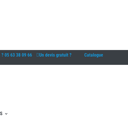
n ?
05 63 38 09 66
Un devis gratuit ?
Catalogue
ES