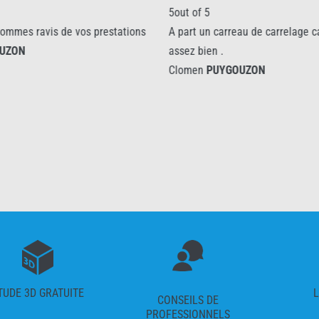
5out of 5
5out
tations
A part un carreau de carrelage cassé !! le reste
trés
assez bien .
Clo
Clomen
PUYGOUZON
TUDE 3D GRATUITE
L
CONSEILS DE
PROFESSIONNELS