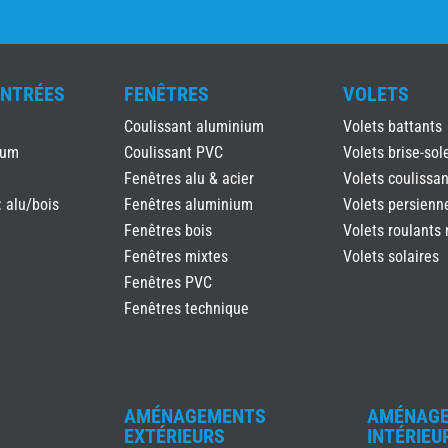
ENTRÉES
FENÊTRES
VOLETS
Coulissant aluminium
Volets battants
ium
Coulissant PVC
Volets brise-sole
Fenêtres alu & acier
Volets coulissan
: alu/bois
Fenêtres aluminium
Volets persienn
Fenêtres bois
Volets roulants 
Fenêtres mixtes
Volets solaires
Fenêtres PVC
Fenêtres technique
AMÉNAGEMENTS
AMÉNAG
EXTÉRIEURS
INTÉRIEU