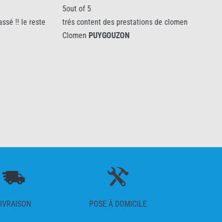
 of 5
Le 15/05/2025
 content des prestations de clomen
5out of 5
men
PUYGOUZON
Entreprise performant
pose impeccable, déla
Clomen
PUYGOUZON
IVRAISON
POSE À DOMICILE