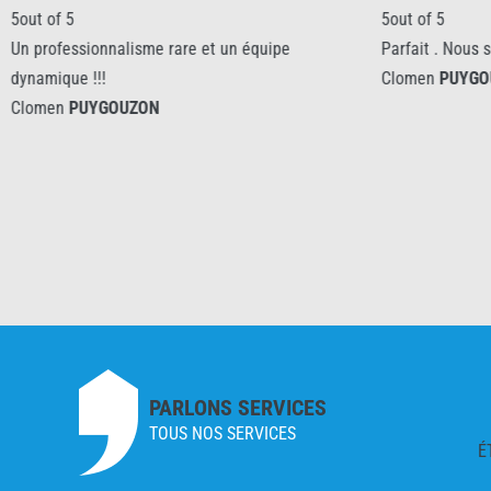
5out of 5
are et un équipe
Parfait . Nous sommes ravis de vos pres
Clomen
PUYGOUZON
PARLONS SERVICES
TOUS NOS SERVICES
É