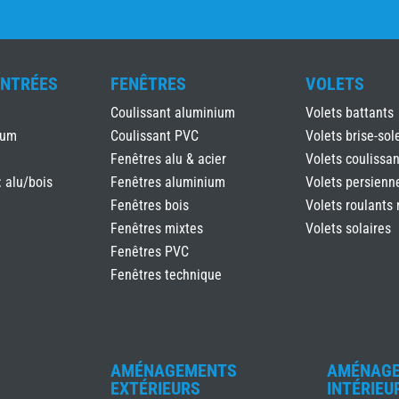
ENTRÉES
FENÊTRES
VOLETS
Coulissant aluminium
Volets battants
ium
Coulissant PVC
Volets brise-sole
Fenêtres alu & acier
Volets coulissan
: alu/bois
Fenêtres aluminium
Volets persienn
Fenêtres bois
Volets roulants 
Fenêtres mixtes
Volets solaires
Fenêtres PVC
Fenêtres technique
AMÉNAGEMENTS
AMÉNAG
EXTÉRIEURS
INTÉRIEU