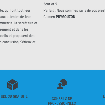
out of 5
5out of 5
arfait . Nous sommes ravis de vos prestations
Prestation parfait
Clomen
PUYGOUZON
Clomen
PUYGOUZ
TUDE 3D GRATUITE
L
CONSEILS DE
PROFESSIONNELS