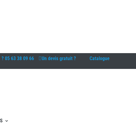
n ?
05 63 38 09 66
Un devis gratuit ?
Catalogue
ES