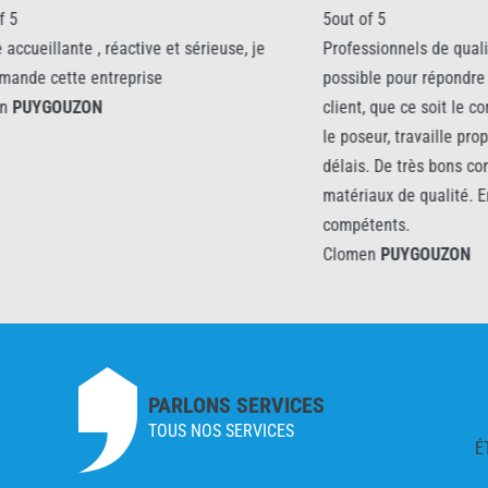
5out of 5
5
ieuse, je
Professionnels de qualité, qui font tout leur
P
possible pour répondre aux attentes de leur
client, que ce soit le commercial la secrétaire et
le poseur, travaille proprement et dans les
délais. De très bons conseils et proposent des
matériaux de qualité. En conclusion, Sérieux et
compétents.
Clomen
PUYGOUZON
PARLONS SERVICES
TOUS NOS SERVICES
É